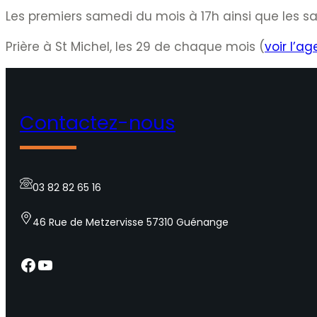
Les premiers samedi du mois à 17h ainsi que les s
Prière à St Michel, les 29 de chaque mois (
voir l’a
Contactez-nous
03 82 82 65 16
46 Rue de Metzervisse 57310 Guénange
Facebook
YouTube