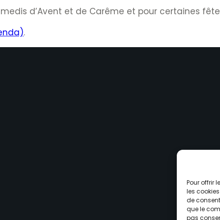
amedis d’Avent et de Carême et pour certaines fête
genda)
.
Pour offrir
les cookies
de consenti
que le comp
pas consent