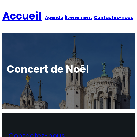
Aller
au
Accueil
Agenda
Événement
Contactez-nous
contenu
Concert de Noêl
Contactez-nous