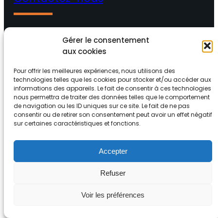
Gérer le consentement
03 82 82 65 16
aux cookies
46 Rue de Metzervisse 57310 Guénange
Pour offrir les meilleures expériences, nous utilisons des
technologies telles que les cookies pour stocker et/ou accéder aux
informations des appareils. Le fait de consentir à ces technologies
Facebook
YouTube
nous permettra de traiter des données telles que le comportement
de navigation ou les ID uniques sur ce site. Le fait de ne pas
consentir ou de retirer son consentement peut avoir un effet négatif
sur certaines caractéristiques et fonctions.
Accepter
Refuser
Voir les préférences