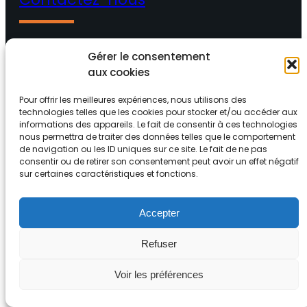
Gérer le consentement
03 82 82 65 16
aux cookies
46 Rue de Metzervisse 57310 Guénange
Pour offrir les meilleures expériences, nous utilisons des
technologies telles que les cookies pour stocker et/ou accéder aux
informations des appareils. Le fait de consentir à ces technologies
Facebook
YouTube
nous permettra de traiter des données telles que le comportement
de navigation ou les ID uniques sur ce site. Le fait de ne pas
consentir ou de retirer son consentement peut avoir un effet négatif
sur certaines caractéristiques et fonctions.
Accepter
Refuser
Voir les préférences