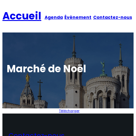
Aller
au
Accueil
Agenda
Événement
Contactez-nous
contenu
Marché de Noël
Télécharger
Contactez-nous