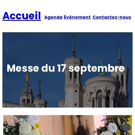
Aller
au
Accueil
Agenda
Événement
Contactez-nous
contenu
Messe du 17 septembre