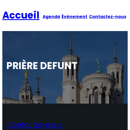
Aller
au
Accueil
Agenda
Événement
Contactez-nous
contenu
PRIÈRE DEFUNT
Contactez-nous