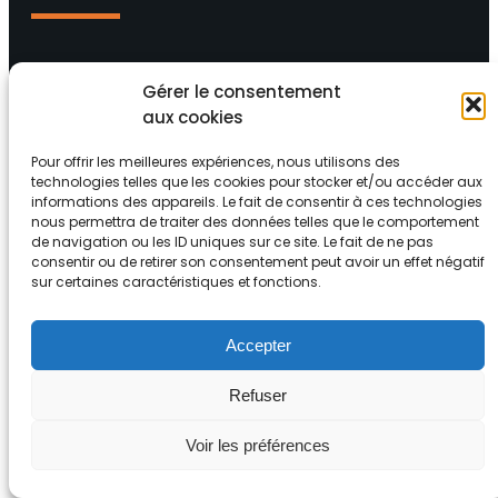
03 82 82 65 16
Gérer le consentement
aux cookies
46 Rue de Metzervisse 57310 Guénange
Pour offrir les meilleures expériences, nous utilisons des
technologies telles que les cookies pour stocker et/ou accéder aux
Facebook
YouTube
informations des appareils. Le fait de consentir à ces technologies
nous permettra de traiter des données telles que le comportement
de navigation ou les ID uniques sur ce site. Le fait de ne pas
consentir ou de retirer son consentement peut avoir un effet négatif
sur certaines caractéristiques et fonctions.
Accepter
Refuser
Voir les préférences