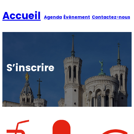
Aller
au
Accueil
Agenda
Événement
Contactez-nous
contenu
S’inscrire